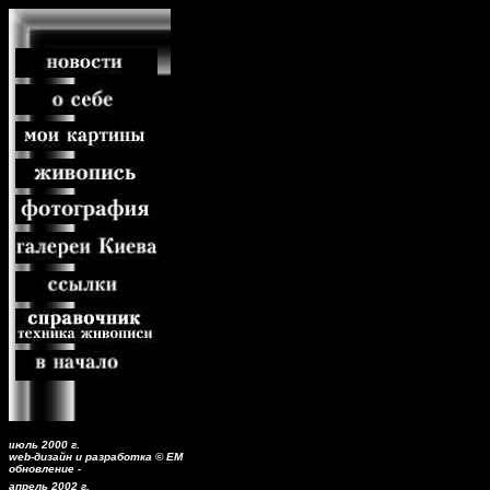
и
юль 2000 г.
web-дизайн и разработка © ЕМ
обновление -
апрель 2002 г.
>